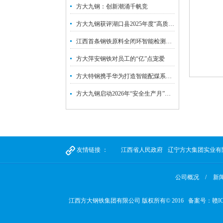
方大九钢：创新潮涌千帆竞
方大九钢获评湖口县2025年度“高质量发展标杆企业”
江西首条钢铁原料全闭环智能检测线落地方大特钢
方大萍安钢铁对员工的“亿”点宠爱
方大特钢携手华为打造智能配煤系统 钢铁炼焦工序迈入数智新阶段
方大九钢启动2026年“安全生产月”系列活动
友情链接 ：
江西省人民政府
辽宁方大集团实业有
公司概况 /
新
江西方大钢铁集团有限公司 版权所有© 2016 备案号：
赣IC