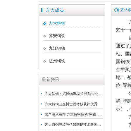
方大成员
方大
方大特钢
艺于一
萍安钢铁
通过了
九江钢铁
站、国
达州钢铁
国钢铁
金牛奖
地”，
最新资讯
位”等
方大达钢：拓展物流模式 赋能企业高质量发展
鸥”牌
方大特钢驻企博士团考核获评优秀
标），
资产注入在即 方大特钢启动“钢铁+新材料”战略升级
方大特钢波纹补偿器防护技术获国家发明专利