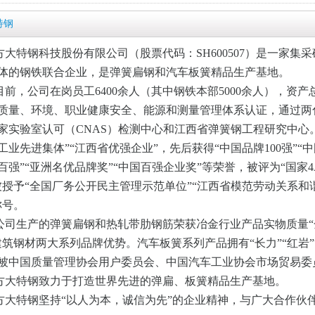
特钢
方大特钢科技股份有限公司（股票代码：SH600507）是一家
体的钢铁联合企业，是弹簧扁钢和汽车板簧精品生产基地。
目前，公司在岗员工6400余人（其中钢铁本部5000余人），资产总额
质量、环境、职业健康安全、能源和测量管理体系认证，通过两
家实验室认可（CNAS）检测中心和江西省弹簧钢工程研究中心。公
工业先进集体”“江西省优强企业”，先后获得“中国品牌100强”“
百强”“亚洲名优品牌奖”“中国百强企业奖”等荣誉，被评为“国家
被授予“全国厂务公开民主管理示范单位”“江西省模范劳动关系和
称号。
公司生产的弹簧扁钢和热轧带肋钢筋荣获冶金行业产品实物质量“金
建筑钢材两大系列品牌优势。汽车板簧系列产品拥有“长力”“红岩”
被中国质量管理协会用户委员会、中国汽车工业协会市场贸易委
方大特钢致力于打造世界先进的弹扁、板簧精品生产基地。
方大特钢坚持“以人为本，诚信为先”的企业精神，与广大合作伙