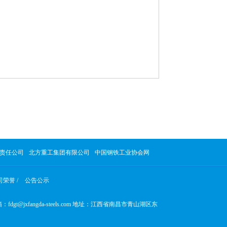
责任公司
北方重工集团有限公司
中国钢铁工业协会网
荣誉 /
公告公示
：fdgt@jxfangda-steels.com 地址：江西省南昌市青山湖区东