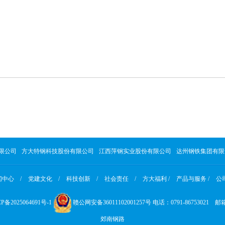
限公司
方大特钢科技股份有限公司
江西萍钢实业股份有限公司
达州钢铁集团有限
闻中心 /
党建文化 /
科技创新 /
社会责任 /
方大福利 /
产品与服务 /
公司
P备2025064691号-1
赣公网安备36011102001257号
电话：0791-86753021 邮箱
郊南钢路