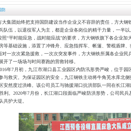
国防
方大集团始终把支持国防建设当作企业义不容辞的责任
，方大钢
兵队伍
，以退役军人为主，都是企业各岗位的精干力量，一半以
按照
“平时能应急，战时能应战”的要求，方大钢铁旗下各企业加
房等基础设施，添置了冲锋舟、应急指挥车、帐篷、警棍盾牌、
面对一次次紧急援救，一次次突发事件，方大钢铁所属各企业民
展开了一场场与时间赛跑的营救转移。
2016年7月初，九江市湖口县工业园区内防汛形势严峻，位于园
参与救灾。为保证园区的安全，九江钢铁主动将牛角芜水库北侧
区安然度过洪峰。该公司员工与驰援湖口抗洪部队一同在长江湖
胜利。
2020年7月份，长江湖口段面临严峻防洪形势，公司民兵
队共护大堤。