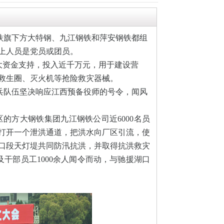
铁旗下方大特钢、九江钢铁和萍安钢铁都组
上人员是党员或团员。
大资金支持，投入近千万元，用于建设营
救生圈、灭火机等抢险救灾器械。
兵队伍坚决响应江西预备役师的号令，闻风
区的方大钢铁集团九江钢铁公司近6000名员
打开一个泄洪通道，把洪水向厂区引流，使
口段天灯堤共同防汛抗洪，并取得抗洪救灾
及干部员工1000余人闻令而动，与驰援湖口