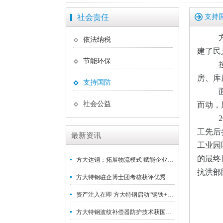
社会责任
支持
依法纳税
建了民
节能环保
房、库
支持国防
社会公益
而动，
工先后
最新资讯
工业园
的最终
方大达钢：拓展物流模式 赋能企业高质量发展
抗洪部
方大特钢驻企博士团考核获评优秀
资产注入在即 方大特钢启动“钢铁+新材料”战略升级
方大特钢波纹补偿器防护技术获国家发明专利