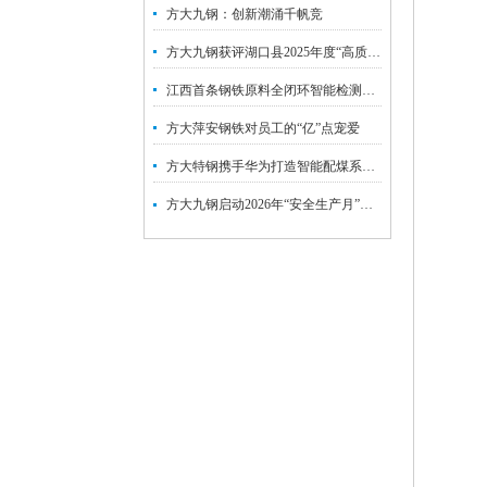
方大九钢：创新潮涌千帆竞
方大九钢获评湖口县2025年度“高质量发展标杆企业”
江西首条钢铁原料全闭环智能检测线落地方大特钢
方大萍安钢铁对员工的“亿”点宠爱
方大特钢携手华为打造智能配煤系统 钢铁炼焦工序迈入数智新阶段
方大九钢启动2026年“安全生产月”系列活动