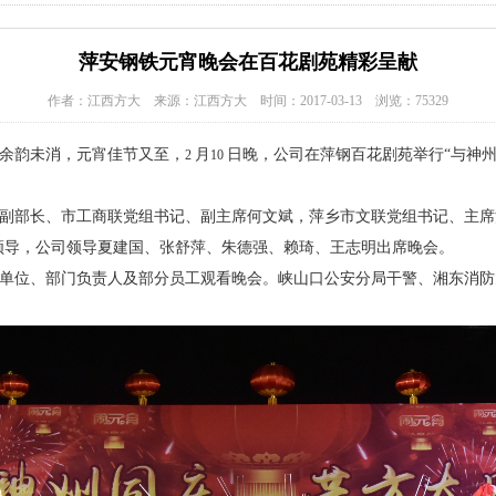
萍安钢铁元宵晚会在百花剧苑精彩呈献
作者：江西方大 来源：江西方大 时间：2017-03-13 浏览：75329
余韵未消，元宵佳节又至，
月
日晚，公司在萍钢百花剧苑举行“与神
2
10
副部长、市工商联党组书记、副主席何文斌，萍乡市文联党组书记、主席
领导，公司领导夏建国、张舒萍、朱德强、赖琦、王志明出席晚会。
单位、部门负责人及部分员工观看晚会。峡山口公安分局干警、湘东消防