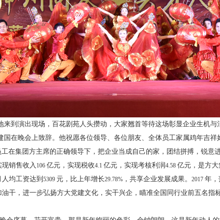
地来到演出现场，百花剧苑人头攒动，大家翘首等待这场彰显企业生机与
建国在晚会上致辞。他祝愿各位领导、各位朋友、全体员工家属鸡年吉祥
员工在集团方主席的正确领导下，把企业当成自己的家，团结拼搏，锐意
实现销售收入
亿元，实现税收
亿元，实现考核利润
亿元，是方大
106
4.1
4.58
月人均工资达到
元，比上年增长
，共享企业发展成果。
年，
5309
29.78%
2017
加油干，进一步弘扬方大党建文化，实干兴企，瞄准全国同行业前五名指