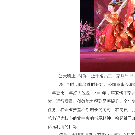
当天晚上
时许，近千名员工、家属早早
6
晚上
时，晚会准时开始。公司董事长夏
7
一年更比一年好！他说，
年，萍安钢干部
2016
效，运行质量、创效能力得到显著提升。全年
任务。在企业效益不断增长的同时，在岗员工
总书记为核心的党中央的指示精神，撸起袖子
亿元利润的目标。