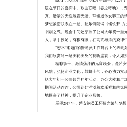
随后，大型开场舞《花开中国年》拉开了
浸在节日的喜庆中。歌曲联唱《春之呼唤》，
真、活泼的天性展露无遗。萍钢退休女职工的
梦想紧密联系在一起。配乐诗朗诵《钢铁梦·
阳刚之气。晚会中间还穿插了公司大年初一至
入，举手投足，有板有眼，在高亢雄浑的旋律
“想不到我们的普通员工在舞台上的表现
我们欣赏到一场美轮美奂的视听盛宴，令人如
精彩纷呈、激情荡漾的元宵晚会，是萍安
风貌，弘扬企业文化，鼓舞士气，齐心协力实
括大年初一公司领导拜年活动、办公大楼和广
期间活动连连，公司到处洋溢着欢乐祥和的氛
地振奋了精神，提升了企业形象。
展望
年，萍安钢员工怀揣光荣与梦想
2017