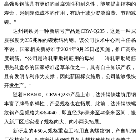
高强度钢筋具有更好的耐腐蚀性和耐久性，能够提高结构的
寿命，起到降低成本的作用，有助于减少资源浪费、节能减
碳。”
达州钢铁另一种新牌号产品是CRW·Q235，这是一种屈
服强度为235兆帕的碳素结构钢。该公司技术中心副主任杨
平说，国家相关新标准于2024年9月25日起实施，推广高强
度钢筋。“公司是冷轧带肋钢筋用的母材——冷轧带肋钢筋
用热轧盘条的国家标准起草单位之一，具有自主知识产权，
且有发明专利作为支撑，因此新国标实施后，公司能够很快
开发生产。”
随着HRB600、CRW·Q235产品上市，达州钢铁建筑用钢
丰富了牌号多样性，产品规格也在拓展。此前，达州钢铁螺
纹钢产品规格为Φ
6-
Φ
40，即直径为6毫米至40毫米区间，搬
入新厂区后实现了规格向大、向小两头拓展。
新研发的Φ
50大规格重点工程用直条螺纹钢，产自轧钢
厂优棒车间，标志着达州钢铁具备大规格建筑钢生产能力。