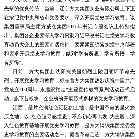
先辈的优良传统，当前，辽宁方大集团实业有限公司上下正
在按照党中央和省市党委要求，深入开展党史学习教育。该
集团董事局主席方威在集团2021年书记专题会议上特别指
出，集团各企业要深入学习贯彻习近平总书记在党史学习教
育动员大会上的重要讲话精神，要紧紧围绕落实党中央部署
和要求开展党史学习教育，做到“学有所思、学有所悟、学
有所得”。
日前，方大集团赴沈阳抗美援朝烈士陵园缅怀革命先
烈，开展党史学习教育，标志着方大集团热烈庆祝中国共产
党成立100周年“永远跟党走”主题宣传教育系列活动正式启
动。旗下各板块、企业纷纷开展形式多样的党史学习教育。
江西，是片充满红色记忆的土地，是中国革命的星火燎
原之地。以“红色追寻感党恩，不忘初心再出发”为主题，深
入红色教育基地开展党史学习教育，是方大钢铁集团党委党
史学习教育的主要活动之一。循着革命足迹，方大钢铁集团