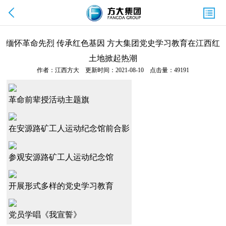
缅怀革命先烈 传承红色基因 方大集团党史学习教育在江西红
土地掀起热潮
作者：江西方大 更新时间：2021-08-10 点击量：49191
革命前辈授活动主题旗
在安源路矿工人运动纪念馆前合影
参观安源路矿工人运动纪念馆
开展形式多样的党史学习教育
党员学唱《我宣誓》