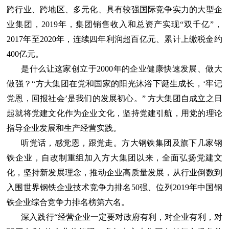
跨行业、跨地区、多元化、具有较强国际竞争实力的大型企
业集团，2019年，集团销售收入和总资产实现“双千亿”，
2017年至2020年，连续四年利润超百亿元、累计上缴税金约
400亿元。
是什么让这家创立于2000年的企业健康快速发展、做大
做强？“方大集团在党和国家的阳光沐浴下诞生成长，‘牢记
党恩，回报社会’是我们的发展初心。” 方大集团自成立之日
起就将党建文化作为企业文化，坚持党建引航，用党的理论
指导企业发展和生产经营实践。
听党话，感党恩，跟党走。方大钢铁集团及旗下几家钢
铁企业，自改制重组加入方大集团以来，全面弘扬党建文
化，坚持新发展理念，推动企业高质量发展，从行业倒数到
入围世界钢铁企业技术竞争力排名50强、位列2019年中国钢
铁企业综合竞争力排名榜第六名。
深入践行“经营企业一定要对政府有利，对企业有利，对